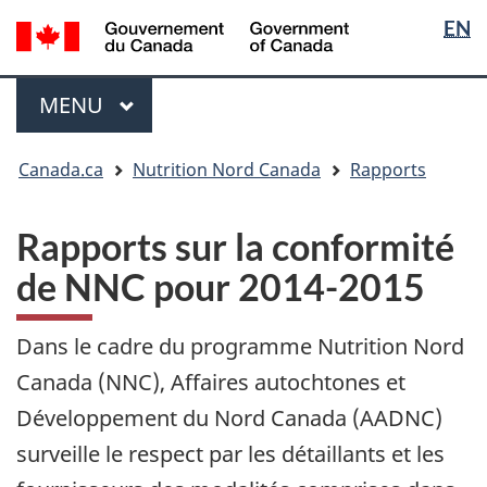
Sélectio
/
EN
Passer
Passer
Passer
Government
de
au
à
à
of
contenu
« Au
la
la
Menu
Canada
MENU
PRINCIPAL
principal
sujet
version
langue
du
HTML
Vous
gouvernement »
simplifiée
Canada.ca
Nutrition Nord Canada
Rapports
êtes
ici
:
Rapports sur la conformité
de NNC pour 2014-2015
Dans le cadre du programme Nutrition Nord
Canada (NNC), Affaires autochtones et
Développement du Nord Canada (AADNC)
surveille le respect par les détaillants et les