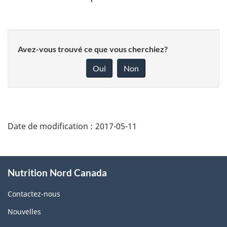
Avez-vous trouvé ce que vous cherchiez?
Oui
Non
"Détails
de
Date de modification :
2017-05-11
la
page"
À
Nutrition Nord Canada
propos
de
Contactez-nous
ce
Nouvelles
site